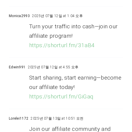
Monica2993
2025년 07월 12일 at 1:04 오후
Turn your traffic into cash—join our
affiliate program!
https://shorturl.fm/31aB4
Edwin991
2025년 07월 12일 at 4:55 오후
Start sharing, start earning—become
our affiliate today!
https://shorturl.fm/GiGaq
Lorelei1172
2025년 07월 13일 at 10:51 오전
Join our affiliate community and