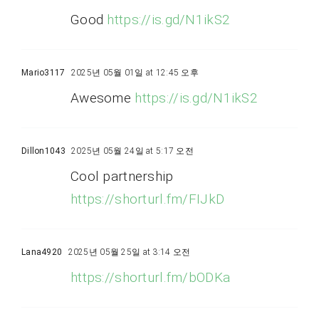
Good
https://is.gd/N1ikS2
Mario3117
2025년 05월 01일 at 12:45 오후
Awesome
https://is.gd/N1ikS2
Dillon1043
2025년 05월 24일 at 5:17 오전
Cool partnership
https://shorturl.fm/FIJkD
Lana4920
2025년 05월 25일 at 3:14 오전
https://shorturl.fm/bODKa