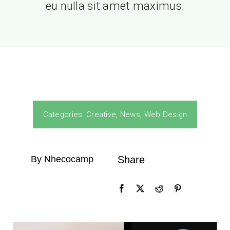
eu nulla sit amet maximus.
남해특산품
Categories:
Creative
,
News
,
Web Design
By Nhecocamp
Share