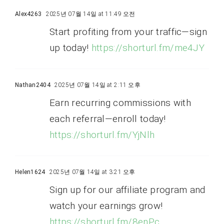
Alex4263
2025년 07월 14일 at 11:49 오전
Start profiting from your traffic—sign
up today!
https://shorturl.fm/me4JY
Nathan2404
2025년 07월 14일 at 2:11 오후
Earn recurring commissions with
each referral—enroll today!
https://shorturl.fm/YjNlh
Helen1624
2025년 07월 14일 at 3:21 오후
Sign up for our affiliate program and
watch your earnings grow!
https://shorturl.fm/8enPc