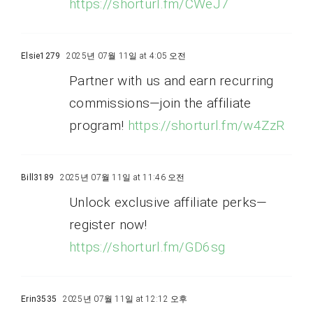
https://shorturl.fm/CWeJ7
Elsie1279
2025년 07월 11일 at 4:05 오전
Partner with us and earn recurring
commissions—join the affiliate
program!
https://shorturl.fm/w4ZzR
Bill3189
2025년 07월 11일 at 11:46 오전
Unlock exclusive affiliate perks—
register now!
https://shorturl.fm/GD6sg
Erin3535
2025년 07월 11일 at 12:12 오후