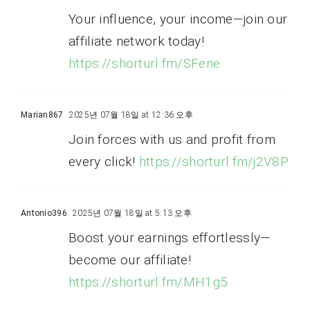
Your influence, your income—join our
affiliate network today!
https://shorturl.fm/SFene
Marian867
2025년 07월 18일 at 12:36 오후
Join forces with us and profit from
every click!
https://shorturl.fm/j2V8P
Antonio396
2025년 07월 18일 at 5:13 오후
Boost your earnings effortlessly—
become our affiliate!
https://shorturl.fm/MH1g5