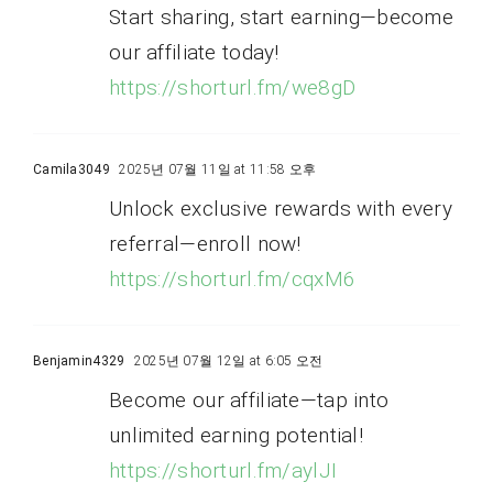
Start sharing, start earning—become
our affiliate today!
https://shorturl.fm/we8gD
Camila3049
2025년 07월 11일 at 11:58 오후
Unlock exclusive rewards with every
referral—enroll now!
https://shorturl.fm/cqxM6
Benjamin4329
2025년 07월 12일 at 6:05 오전
Become our affiliate—tap into
unlimited earning potential!
https://shorturl.fm/aylJI