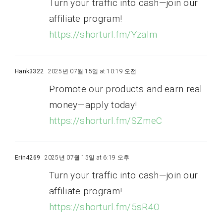
Turn your traffic into cash—join our
affiliate program!
https://shorturl.fm/Yzalm
Hank3322
2025년 07월 15일 at 10:19 오전
Promote our products and earn real
money—apply today!
https://shorturl.fm/SZmeC
Erin4269
2025년 07월 15일 at 6:19 오후
Turn your traffic into cash—join our
affiliate program!
https://shorturl.fm/5sR4O