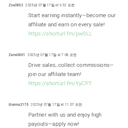
Zoe3852
2025년 07월 17일 at 3:52 오전
Start earning instantly—become our
affiliate and earn on every sale!
https://shorturl.fm/pwSLL
Zane3801
2025년 07월 17일 at 7:08 오전
Drive sales, collect commissions—
join our affiliate team!
https://shorturl.fm/YyCPT
Gianna2170
2025년 07월 17일 at 11:07 오전
Partner with us and enjoy high
payouts—apply now!