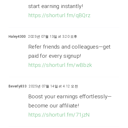
start earning instantly!
https://shorturl.fm/qBQrz
Haley4300
2025년 07월 13일 at 3:20 오후
Refer friends and colleagues—get
paid for every signup!
https://shorturl.fm/wBbzk
Beverly833
2025년 07월 14일 at 4:12 오전
Boost your earnings effortlessly—
become our affiliate!
https://shorturl.fm/71jzN