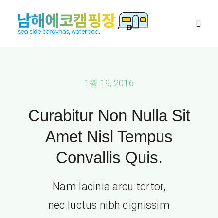
콘
텐
Togg
츠
Navig
로
카라반
건
1월 19, 2016
너
대가족 캠핑장
뛰
Curabitur Non Nulla Sit
기
캠핑존
Amet Nisl Tempus
Convallis Quis.
네이버예약
Nam lacinia arcu tortor,
이용안내
nec luctus nibh dignissim