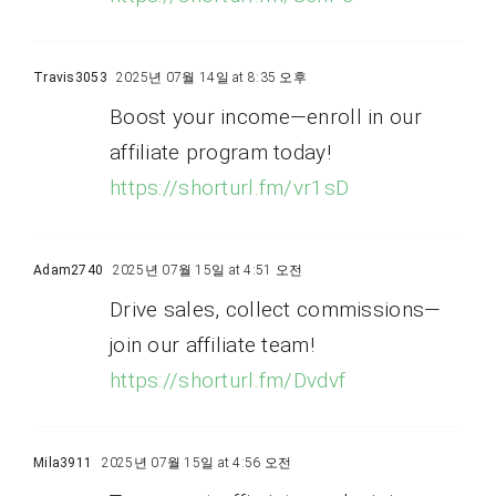
Travis3053
2025년 07월 14일 at 8:35 오후
Boost your income—enroll in our
affiliate program today!
https://shorturl.fm/vr1sD
Adam2740
2025년 07월 15일 at 4:51 오전
Drive sales, collect commissions—
join our affiliate team!
https://shorturl.fm/Dvdvf
Mila3911
2025년 07월 15일 at 4:56 오전