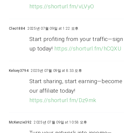
https://shorturl.fm/vLVyO
Cleo1884
2025년 07월 09일 at 1:22 오후
Start profiting from your traffic—sign
up today!
https://shorturl.fm/hCQXU
Kelsey3794
2025년 07월 09일 at 8:33 오후
Start sharing, start earning—become
our affiliate today!
https://shorturl.fm/Dz9mk
McKenzie392
2025년 07월 09일 at 10:58 오후
Turn your network into income—