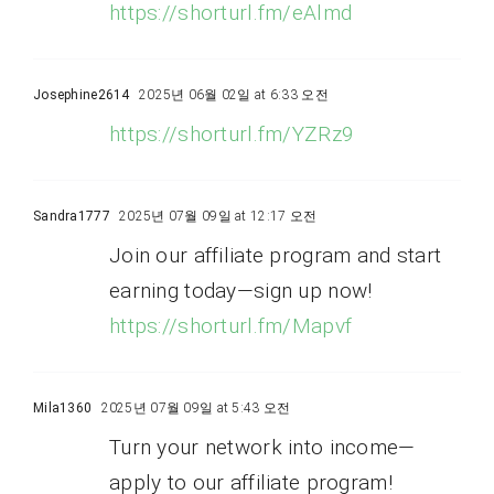
https://shorturl.fm/eAlmd
Josephine2614
2025년 06월 02일 at 6:33 오전
https://shorturl.fm/YZRz9
Sandra1777
2025년 07월 09일 at 12:17 오전
Join our affiliate program and start
earning today—sign up now!
https://shorturl.fm/Mapvf
Mila1360
2025년 07월 09일 at 5:43 오전
Turn your network into income—
apply to our affiliate program!