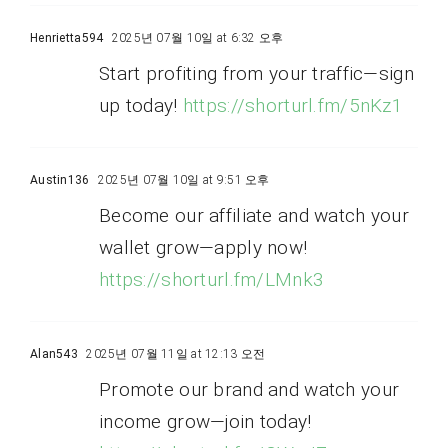
Henrietta594
2025년 07월 10일 at 6:32 오후
Start profiting from your traffic—sign
up today!
https://shorturl.fm/5nKz1
Austin136
2025년 07월 10일 at 9:51 오후
Become our affiliate and watch your
wallet grow—apply now!
https://shorturl.fm/LMnk3
Alan543
2025년 07월 11일 at 12:13 오전
Promote our brand and watch your
income grow—join today!