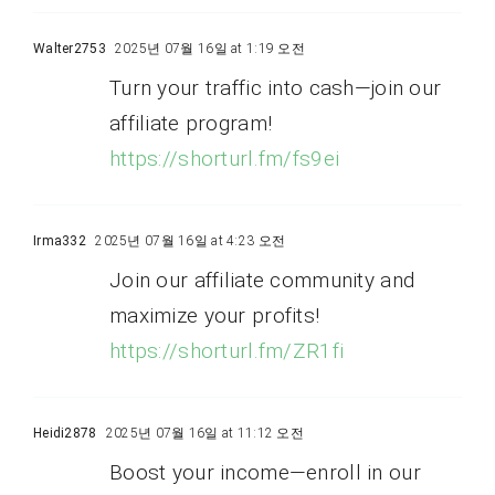
Walter2753
2025년 07월 16일 at 1:19 오전
Turn your traffic into cash—join our
affiliate program!
https://shorturl.fm/fs9ei
Irma332
2025년 07월 16일 at 4:23 오전
Join our affiliate community and
maximize your profits!
https://shorturl.fm/ZR1fi
Heidi2878
2025년 07월 16일 at 11:12 오전
Boost your income—enroll in our