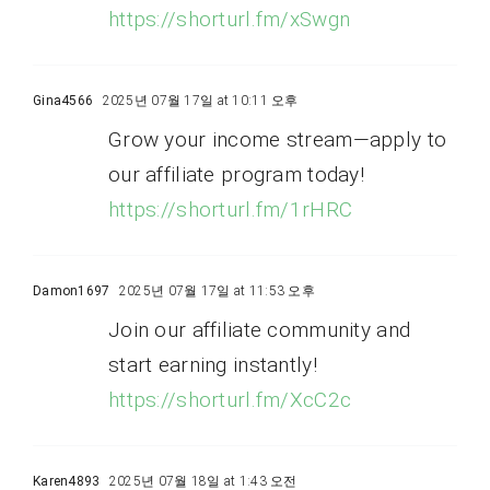
https://shorturl.fm/xSwgn
Gina4566
2025년 07월 17일 at 10:11 오후
Grow your income stream—apply to
our affiliate program today!
https://shorturl.fm/1rHRC
Damon1697
2025년 07월 17일 at 11:53 오후
Join our affiliate community and
start earning instantly!
https://shorturl.fm/XcC2c
Karen4893
2025년 07월 18일 at 1:43 오전