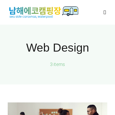
콘
텐
Togg
츠
Navig
로
카라반
건
Web Design
너
대가족 캠핑장
뛰
기
3 items
캠핑존
네이버예약
이용안내