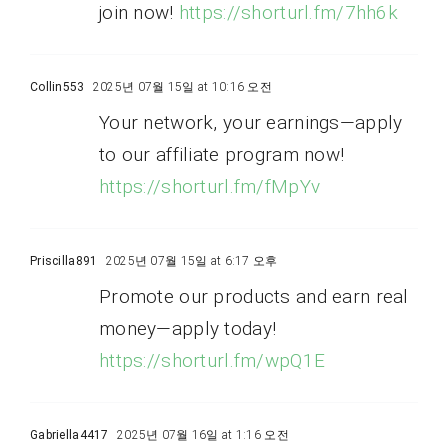
join now!
https://shorturl.fm/7hh6k
Collin553
2025년 07월 15일 at 10:16 오전
Your network, your earnings—apply
to our affiliate program now!
https://shorturl.fm/fMpYv
Priscilla891
2025년 07월 15일 at 6:17 오후
Promote our products and earn real
money—apply today!
https://shorturl.fm/wpQ1E
Gabriella4417
2025년 07월 16일 at 1:16 오전