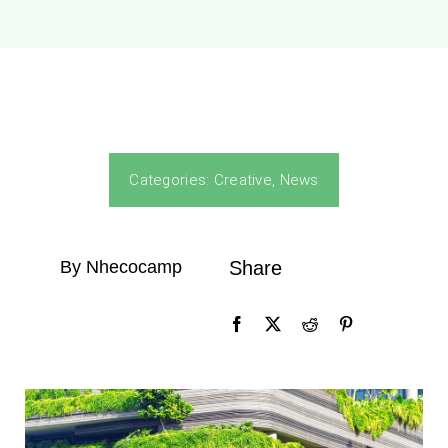
남해특산품
Categories:
Creative
,
News
By Nhecocamp
Share