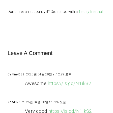
Don’t have an account yet? Get started with a
12-day free trial
Leave A Comment
Caitlin4633
2025년 04월 29일 at 12:29 오후
Awesome
https://is.gd/N1ikS2
Zoe4376
2025년 04월 30일 at 3:36 오전
Very good
https://is.gd/N1ikS2