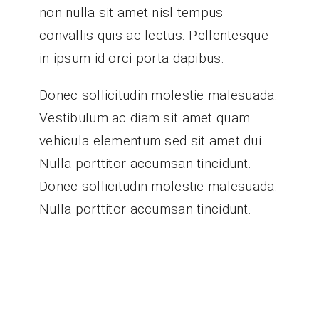
non nulla sit amet nisl tempus
convallis quis ac lectus. Pellentesque
in ipsum id orci porta dapibus.
Donec sollicitudin molestie malesuada.
Vestibulum ac diam sit amet quam
vehicula elementum sed sit amet dui.
Nulla porttitor accumsan tincidunt.
Donec sollicitudin molestie malesuada.
Nulla porttitor accumsan tincidunt.