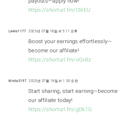
payouts—apply now!
https://shorturl.fm/I36EU
Lewis1177
2025년 07월 18일 at 5:11 오후
Boost your earnings effortlessly—
become our affiliate!
https://shorturl.fm/oQv8z
Krista3197
2025년 07월 19일 at 1:30 오전
Start sharing, start earning—become
our affiliate today!
https://shorturl.fm/gDk1G