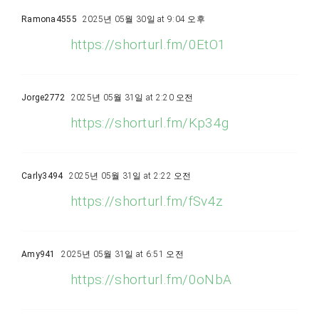
Ramona4555
2025년 05월 30일 at 9:04 오후
https://shorturl.fm/0EtO1
Jorge2772
2025년 05월 31일 at 2:20 오전
https://shorturl.fm/Kp34g
Carly3494
2025년 05월 31일 at 2:22 오전
https://shorturl.fm/fSv4z
Amy941
2025년 05월 31일 at 6:51 오전
https://shorturl.fm/0oNbA