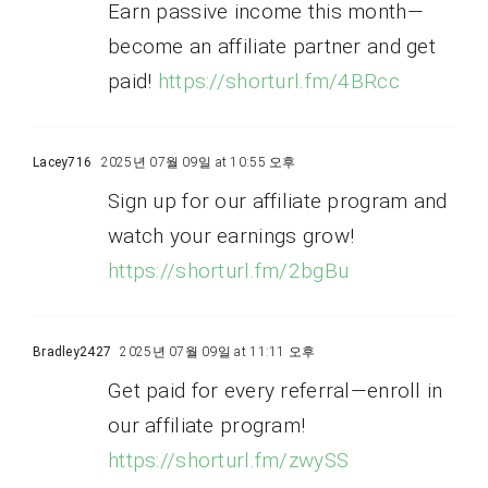
Earn passive income this month—
become an affiliate partner and get
paid!
https://shorturl.fm/4BRcc
Lacey716
2025년 07월 09일 at 10:55 오후
Sign up for our affiliate program and
watch your earnings grow!
https://shorturl.fm/2bgBu
Bradley2427
2025년 07월 09일 at 11:11 오후
Get paid for every referral—enroll in
our affiliate program!
https://shorturl.fm/zwySS