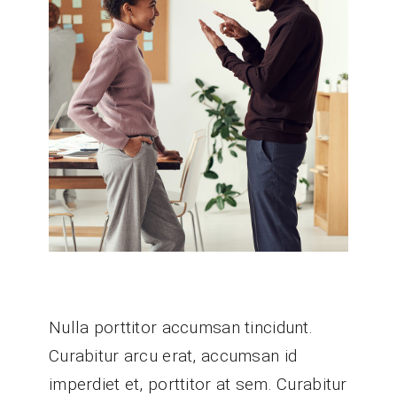
Nulla porttitor accumsan tincidunt.
Curabitur arcu erat, accumsan id
imperdiet et, porttitor at sem. Curabitur