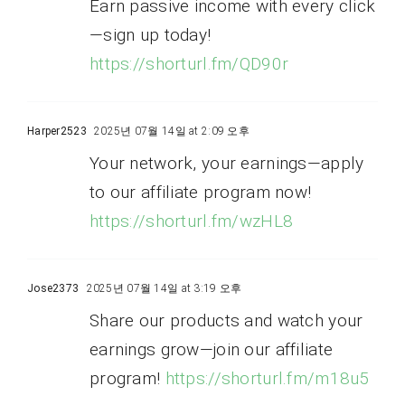
Earn passive income with every click
—sign up today!
https://shorturl.fm/QD90r
Harper2523
2025년 07월 14일 at 2:09 오후
Your network, your earnings—apply
to our affiliate program now!
https://shorturl.fm/wzHL8
Jose2373
2025년 07월 14일 at 3:19 오후
Share our products and watch your
earnings grow—join our affiliate
program!
https://shorturl.fm/m18u5