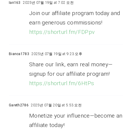
Ian163
2025년 07월 19일 at 7:02 오전
Join our affiliate program today and
earn generous commissions!
https://shorturl.fm/FDPpv
Bianca1783
2025년 07월 19일 at 9:23 오후
Share our link, earn real money—
signup for our affiliate program!
https://shorturl.fm/6HtPs
Gareth2786
2025년 07월 20일 at 5:53 오전
Monetize your influence—become an
affiliate today!