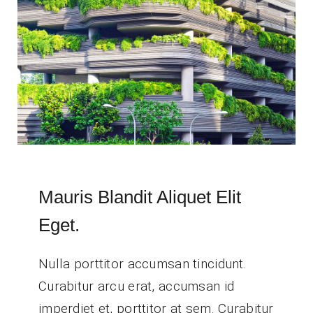
Mauris Blandit Aliquet Elit
Eget.
Nulla porttitor accumsan tincidunt.
Curabitur arcu erat, accumsan id
imperdiet et, porttitor at sem. Curabitur