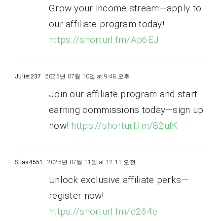
Grow your income stream—apply to
our affiliate program today!
https://shorturl.fm/Ap6EJ
Juliet237
2025년 07월 10일 at 9:48 오후
Join our affiliate program and start
earning commissions today—sign up
now!
https://shorturl.fm/82ulK
Silas4551
2025년 07월 11일 at 12:11 오전
Unlock exclusive affiliate perks—
register now!
https://shorturl.fm/d264e