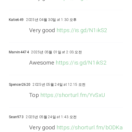
Katie649
2025년 04월 30일 at 1:30 오후
Very good
https://is.gd/N1ikS2
Marvin4474
2025년 05월 01일 at 2:03 오전
Awesome
https://is.gd/N1ikS2
Spencer2620
2025년 05월 24일 at 12:15 오전
Top
https://shorturl.fm/YvSxU
Sean973
2025년 05월 24일 at 1:43 오전
Very good
https://shorturl.fm/bODKa