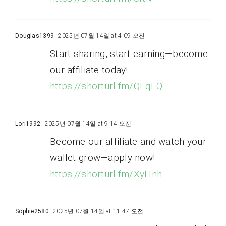
Douglas1399
2025년 07월 14일 at 4:09 오전
Start sharing, start earning—become
our affiliate today!
https://shorturl.fm/QFqEQ
Lori1992
2025년 07월 14일 at 9:14 오전
Become our affiliate and watch your
wallet grow—apply now!
https://shorturl.fm/XyHnh
Sophie2580
2025년 07월 14일 at 11:47 오전