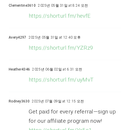
Clementine3610
2025년 05월 31일 at 8:24 오전
https://shorturl.fm/hevfE
Avery4297
2025년 05월 31일 at 12:40 오후
https://shorturl.fm/YZRz9
Heather4346
2025년 06월 02일 at 6:31 오전
https://shorturl.fm/uyMvT
Rodney3630
2025년 07월 09일 at 12:15 오전
Get paid for every referral—sign up
for our affiliate program now!