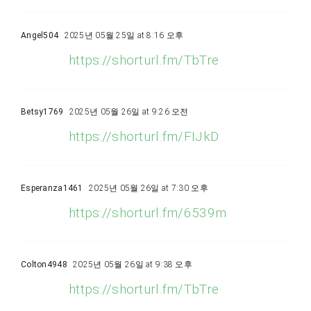
Angel504
2025년 05월 25일 at 8:16 오후
https://shorturl.fm/TbTre
Betsy1769
2025년 05월 26일 at 9:26 오전
https://shorturl.fm/FIJkD
Esperanza1461
2025년 05월 26일 at 7:30 오후
https://shorturl.fm/6539m
Colton4948
2025년 05월 26일 at 9:38 오후
https://shorturl.fm/TbTre