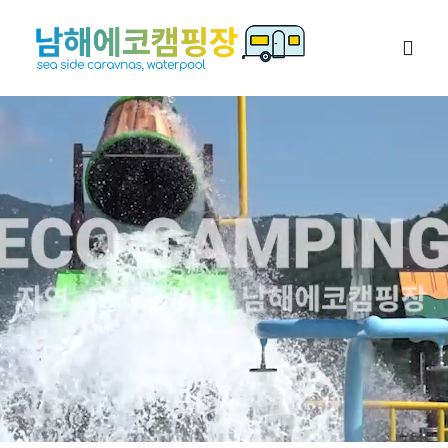
콘
텐
Togg
츠
Navig
로
카라반
건
너
대가족 캠핑장
뛰
기
캠핑존
네이버예약
이용안내