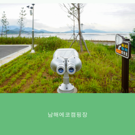
남해에코캠핑장