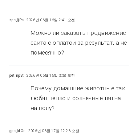
zps_ljPa
2026년 06월 16일 2:41 오전
Можно ли
заказать продвижение
сайта
с оплатой за результат, а не
помесячно?
pet_npSt
2026년 06월 16일 3:38 오전
Почему
домашние животные
так
любят тепло и солнечные пятна
на полу?
gps_kfOn
2026년 06월 17일 12:26 오전