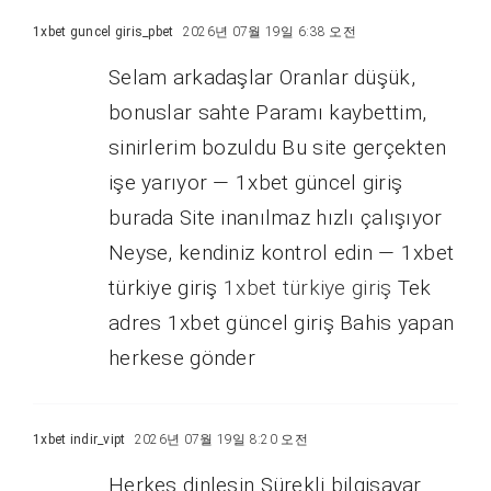
1xbet guncel giris_pbet
2026년 07월 19일 6:38 오전
Selam arkadaşlar Oranlar düşük,
bonuslar sahte Paramı kaybettim,
sinirlerim bozuldu Bu site gerçekten
işe yarıyor — 1xbet güncel giriş
burada Site inanılmaz hızlı çalışıyor
Neyse, kendiniz kontrol edin — 1xbet
türkiye giriş
1xbet türkiye giriş
Tek
adres 1xbet güncel giriş Bahis yapan
herkese gönder
1xbet indir_vipt
2026년 07월 19일 8:20 오전
Herkes dinlesin Sürekli bilgisayar