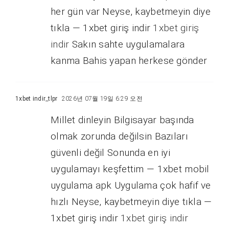
her gün var Neyse, kaybetmeyin diye
tıkla — 1xbet giriş indir
1xbet giriş
indir
Sakın sahte uygulamalara
kanma Bahis yapan herkese gönder
1xbet indir_tlpr
2026년 07월 19일 6:29 오전
Millet dinleyin Bilgisayar başında
olmak zorunda değilsin Bazıları
güvenli değil Sonunda en iyi
uygulamayı keşfettim — 1xbet mobil
uygulama apk Uygulama çok hafif ve
hızlı Neyse, kaybetmeyin diye tıkla —
1xbet giriş indir
1xbet giriş indir