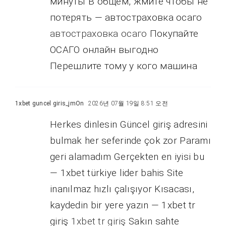
минуты В общем, жмите чтобы не
потерять — автостраховка осаго
автостраховка осаго
Покупайте
ОСАГО онлайн выгодно
Перешлите тому у кого машина
1xbet guncel giris_jmOn
2026년 07월 19일 8:51 오전
Herkes dinlesin Güncel giriş adresini
bulmak her seferinde çok zor Paramı
geri alamadım Gerçekten en iyisi bu
— 1xbet türkiye lider bahis Site
inanılmaz hızlı çalışıyor Kısacası,
kaydedin bir yere yazın — 1xbet tr
giriş
1xbet tr giriş
Sakın sahte