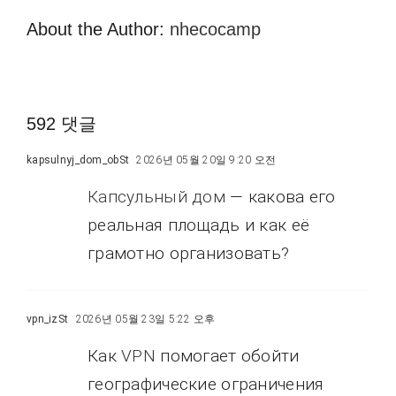
About the Author:
nhecocamp
592 댓글
kapsulnyj_dom_obSt
2026년 05월 20일 9:20 오전
Капсульный дом
— какова его
реальная площадь и как её
грамотно организовать?
vpn_izSt
2026년 05월 23일 5:22 오후
Как
VPN
помогает обойти
географические ограничения