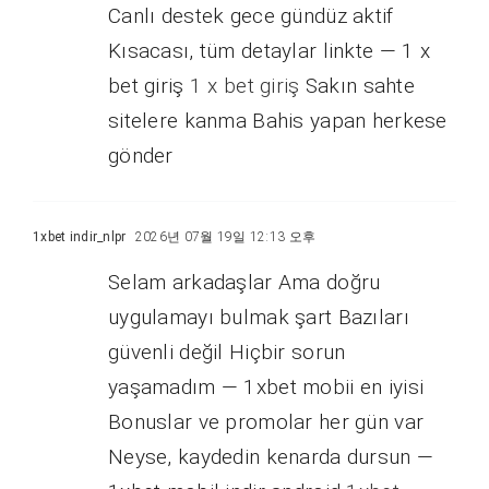
Canlı destek gece gündüz aktif
Kısacası, tüm detaylar linkte — 1 x
bet giriş
1 x bet giriş
Sakın sahte
sitelere kanma Bahis yapan herkese
gönder
1xbet indir_nlpr
2026년 07월 19일 12:13 오후
Selam arkadaşlar Ama doğru
uygulamayı bulmak şart Bazıları
güvenli değil Hiçbir sorun
yaşamadım — 1xbet mobii en iyisi
Bonuslar ve promolar her gün var
Neyse, kaydedin kenarda dursun —