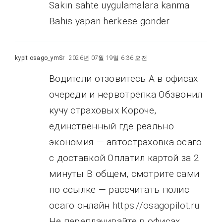
Sakın sahte uygulamalara kanma
Bahis yapan herkese gönder
kypit osago_ymSr
2026년 07월 19일 6:36 오전
Водители отзовитесь А в офисах
очереди и нервотрёпка Обзвонил
кучу страховых Короче,
единственный где реально
экономия — автостраховка осаго
с доставкой Оплатил картой за 2
минуты В общем, смотрите сами
по ссылке — рассчитать полис
осаго онлайн
https://osagopilot.ru
Не переплачивайте в офисах