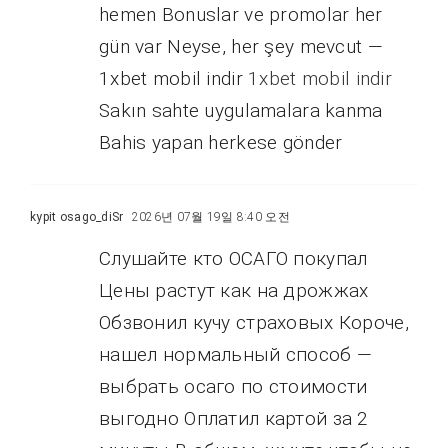
hemen Bonuslar ve promolar her
gün var Neyse, her şey mevcut —
1xbet mobil indir
1xbet mobil indir
Sakın sahte uygulamalara kanma
Bahis yapan herkese gönder
kypit osago_diSr
2026년 07월 19일 8:40 오전
Слушайте кто ОСАГО покупал
Цены растут как на дрожжах
Обзвонил кучу страховых Короче,
нашел нормальный способ —
выбрать осаго по стоимости
выгодно Оплатил картой за 2