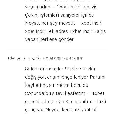
yaşamadım — 1xbet mobii en iyisi
Çekim işlemleri saniyeler içinde
Neyse, her şey mevcut — xbet indir
xbet indir
Tek adres 1xbet indir Bahis
yapan herkese gönder
1xbet guncel giris_obet
2026년 07월 19일 4:26 오후
Selam arkadaşlar Siteler sürekli
değişiyor, erişim engelleniyor Paramı
kaybettim, sinirlerim bozuldu
Sonunda bu siteyi keşfettim — 1xbet
güncel adres tıkla Site inanılmaz hızlı
çalışıyor Neyse, kendiniz kontrol