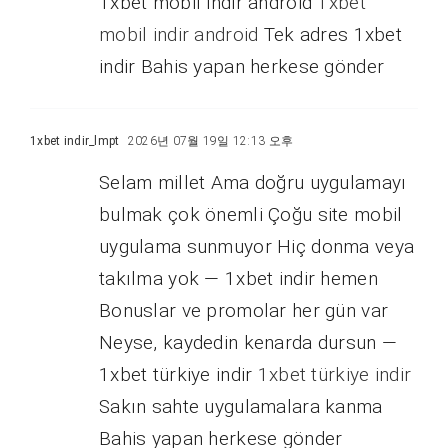
1xbet mobil indir android
1xbet
mobil indir android
Tek adres 1xbet
indir Bahis yapan herkese gönder
1xbet indir_lmpt
2026년 07월 19일 12:13 오후
Selam millet Ama doğru uygulamayı
bulmak çok önemli Çoğu site mobil
uygulama sunmuyor Hiç donma veya
takılma yok — 1xbet indir hemen
Bonuslar ve promolar her gün var
Neyse, kaydedin kenarda dursun —
1xbet türkiye indir
1xbet türkiye indir
Sakın sahte uygulamalara kanma
Bahis yapan herkese gönder