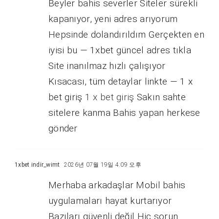
Beyler bahis severler Siteler sürekli
kapanıyor, yeni adres arıyorum
Hepsinde dolandırıldım Gerçekten en
iyisi bu — 1xbet güncel adres tıkla
Site inanılmaz hızlı çalışıyor
Kısacası, tüm detaylar linkte — 1 x
bet giriş
1 x bet giriş
Sakın sahte
sitelere kanma Bahis yapan herkese
gönder
1xbet indir_wimt
2026년 07월 19일 4:09 오후
Merhaba arkadaşlar Mobil bahis
uygulamaları hayat kurtarıyor
Bazıları güvenli değil Hiç sorun