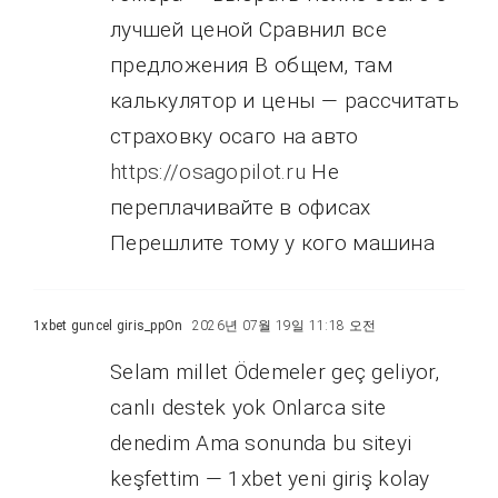
лучшей ценой Сравнил все
предложения В общем, там
калькулятор и цены — рассчитать
страховку осаго на авто
https://osagopilot.ru
Не
переплачивайте в офисах
Перешлите тому у кого машина
1xbet guncel giris_ppOn
2026년 07월 19일 11:18 오전
Selam millet Ödemeler geç geliyor,
canlı destek yok Onlarca site
denedim Ama sonunda bu siteyi
keşfettim — 1xbet yeni giriş kolay