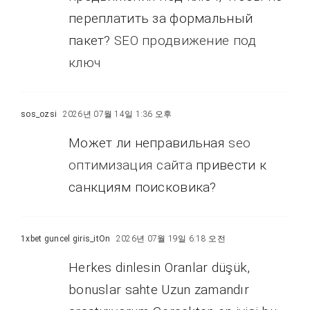
переплатить за формальный
пакет?
SEO продвижение под
ключ
sos_ozsi
2026년 07월 14일 1:36 오후
Может ли неправильная
seo
оптимизация сайта
привести к
санкциям поисковика?
1xbet guncel giris_itOn
2026년 07월 19일 6:18 오전
Herkes dinlesin Oranlar düşük,
bonuslar sahte Uzun zamandır