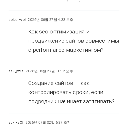
soips_vvoi
2026년 06월 27일 4:33 오후
Как
seo оптимизация и
продвижение сайтов
совместимы
с performance-маркетингом?
ss1_pzSt
2026년 06월 27일 10:12 오후
Создание сайтов
— как
контролировать сроки, если
подрядчик начинает затягивать?
spk_xsOl
2026년 07월 02일 6:27 오전