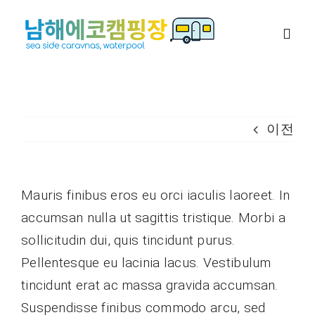
콘
텐
Togg
츠
Navig
로
카라반
건
너
이전
대가족 캠핑장
뛰
기
캠핑존
Mauris finibus eros eu orci iaculis laoreet. In
accumsan nulla ut sagittis tristique. Morbi a
네이버예약
sollicitudin dui, quis tincidunt purus.
Pellentesque eu lacinia lacus. Vestibulum
이용안내
tincidunt erat ac massa gravida accumsan.
Suspendisse finibus commodo arcu, sed