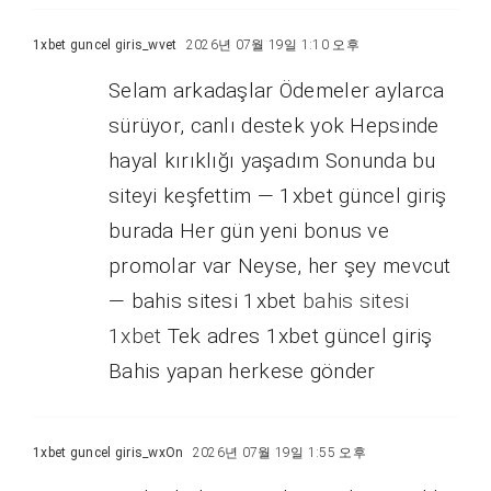
1xbet guncel giris_wvet
2026년 07월 19일 1:10 오후
Selam arkadaşlar Ödemeler aylarca
sürüyor, canlı destek yok Hepsinde
hayal kırıklığı yaşadım Sonunda bu
siteyi keşfettim — 1xbet güncel giriş
burada Her gün yeni bonus ve
promolar var Neyse, her şey mevcut
— bahis sitesi 1xbet
bahis sitesi
1xbet
Tek adres 1xbet güncel giriş
Bahis yapan herkese gönder
1xbet guncel giris_wxOn
2026년 07월 19일 1:55 오후