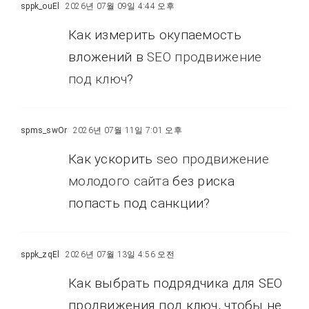
sppk_ouEl
2026년 07월 09일 4:44 오후
Как измерить окупаемость
вложений в
SEO продвижение
под ключ
?
spms_swOr
2026년 07월 11일 7:01 오후
Как ускорить
seo продвижение
молодого сайта
без риска
попасть под санкции?
sppk_zqEl
2026년 07월 13일 4:56 오전
Как выбрать подрядчика для SEO
продвижения под ключ, чтобы не