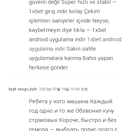
güvenli değil Süper hızlı ve stabil —
1xbet giriş indir kolay Çekim
işlemleri saniyeler içinde Neyse,
kaybetmeyin diye tıkla — 1xbet
android uygulama indir
1xbet android
uygulama indir
Sakın sahte
uygulamalara kanma Bahis yapan
herkese gönder
kypit osago_dySr
2026년 07월 19일 10:40 오전
Ребята у кого машина Каждый
год одно и то же Обзвонил кучу
страховых Короче, быстро и без
гемора — выбрать полис осаго с