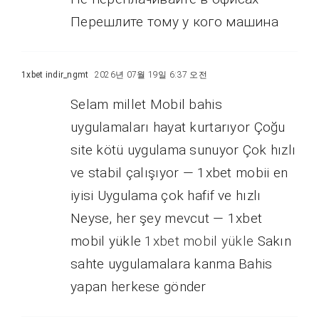
Перешлите тому у кого машина
1xbet indir_ngmt
2026년 07월 19일 6:37 오전
Selam millet Mobil bahis
uygulamaları hayat kurtarıyor Çoğu
site kötü uygulama sunuyor Çok hızlı
ve stabil çalışıyor — 1xbet mobii en
iyisi Uygulama çok hafif ve hızlı
Neyse, her şey mevcut — 1xbet
mobil yükle
1xbet mobil yükle
Sakın
sahte uygulamalara kanma Bahis
yapan herkese gönder