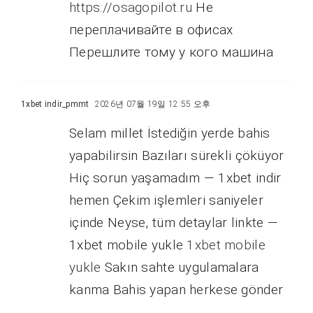
https://osagopilot.ru
Не
переплачивайте в офисах
Перешлите тому у кого машина
1xbet indir_pmmt
2026년 07월 19일 12:55 오후
Selam millet İstediğin yerde bahis
yapabilirsin Bazıları sürekli çöküyor
Hiç sorun yaşamadım — 1xbet indir
hemen Çekim işlemleri saniyeler
içinde Neyse, tüm detaylar linkte —
1xbet mobile yukle
1xbet mobile
yukle
Sakın sahte uygulamalara
kanma Bahis yapan herkese gönder