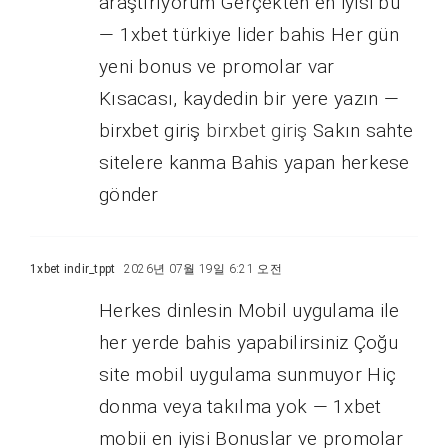
araştırıyorum Gerçekten en iyisi bu
— 1xbet türkiye lider bahis Her gün
yeni bonus ve promolar var
Kısacası, kaydedin bir yere yazın —
birxbet giriş
birxbet giriş
Sakın sahte
sitelere kanma Bahis yapan herkese
gönder
1xbet indir_tppt
2026년 07월 19일 6:21 오전
Herkes dinlesin Mobil uygulama ile
her yerde bahis yapabilirsiniz Çoğu
site mobil uygulama sunmuyor Hiç
donma veya takılma yok — 1xbet
mobii en iyisi Bonuslar ve promolar