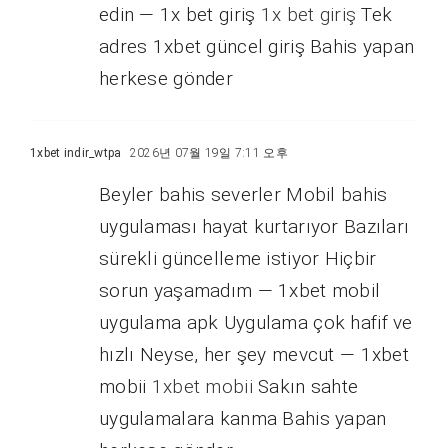
edin — 1x bet giriş
1x bet giriş
Tek
adres 1xbet güncel giriş Bahis yapan
herkese gönder
1xbet indir_wtpa
2026년 07월 19일 7:11 오후
Beyler bahis severler Mobil bahis
uygulaması hayat kurtarıyor Bazıları
sürekli güncelleme istiyor Hiçbir
sorun yaşamadım — 1xbet mobil
uygulama apk Uygulama çok hafif ve
hızlı Neyse, her şey mevcut — 1xbet
mobii
1xbet mobii
Sakın sahte
uygulamalara kanma Bahis yapan