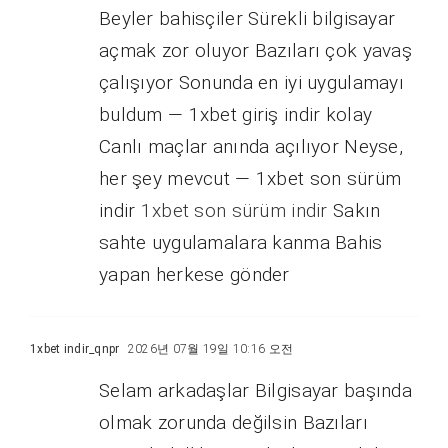
Beyler bahisçiler Sürekli bilgisayar
açmak zor oluyor Bazıları çok yavaş
çalışıyor Sonunda en iyi uygulamayı
buldum — 1xbet giriş indir kolay
Canlı maçlar anında açılıyor Neyse,
her şey mevcut — 1xbet son sürüm
indir
1xbet son sürüm indir
Sakın
sahte uygulamalara kanma Bahis
yapan herkese gönder
1xbet indir_qnpr
2026년 07월 19일 10:16 오전
Selam arkadaşlar Bilgisayar başında
olmak zorunda değilsin Bazıları