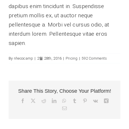
남해특산품
dapibus enim tincidunt in. Suspendisse
pretium mollis ex, ut auctor neque
pellentesque a. Morbi vel cursus odio, at
interdum lorem. Pellentesque vitae eros
sapien.
By
nhecocamp
|
2월 28th, 2016
|
Pricing
|
592 Comments
Share This Story, Choose Your Platform!
Facebook
X
Reddit
LinkedIn
WhatsApp
Tumblr
Pinterest
Vk
Xing
이
메
일