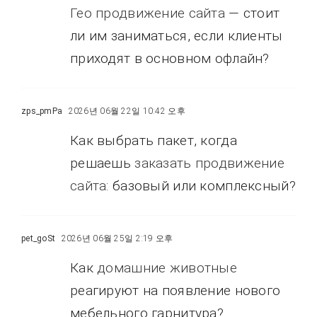
Гео продвижение сайта
— стоит
ли им заниматься, если клиенты
приходят в основном офлайн?
zps_pmPa
2026년 06월 22일 10:42 오후
Как выбрать пакет, когда
решаешь
заказать продвижение
сайта
: базовый или комплексный?
pet_goSt
2026년 06월 25일 2:19 오후
Как
домашние животные
реагируют на появление нового
мебельного гарнитура?