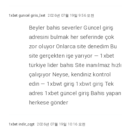
1xbet guncel giris_lxet
2026년 07월 19일 9:56 오전
Beyler bahis severler Güncel giriş
adresini bulmak her seferinde çok
zor oluyor Onlarca site denedim Bu
site gerçekten işe yarıyor — 1xbet
türkiye lider bahis Site inanılmaz hızlı
çalışıyor Neyse, kendiniz kontrol
edin — 1xbwt giriş
1xbwt giriş
Tek
adres 1xbet güncel giriş Bahis yapan
herkese gönder
1xbet indir_cqpt
2026년 07월 19일 10:16 오전