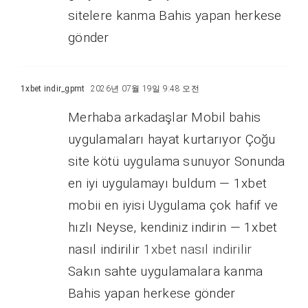
sitelere kanma Bahis yapan herkese
gönder
1xbet indir_gpmt
2026년 07월 19일 9:48 오전
Merhaba arkadaşlar Mobil bahis
uygulamaları hayat kurtarıyor Çoğu
site kötü uygulama sunuyor Sonunda
en iyi uygulamayı buldum — 1xbet
mobii en iyisi Uygulama çok hafif ve
hızlı Neyse, kendiniz indirin — 1xbet
nasıl indirilir
1xbet nasıl indirilir
Sakın sahte uygulamalara kanma
Bahis yapan herkese gönder