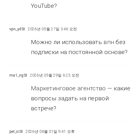
YouTube?
vpn_ydSt
2026년 05월 27일 3:46 오전
Можно ли использовать
впн
без
подписки на постоянной основе?
ma1_ngSt
2026년 05월 29일 6:23 오전
Маркетинговое агентство
— какие
вопросы задать на первой
встрече?
pet_icSt
2026년 06월 01일 9:41 오후