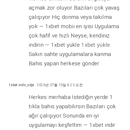
açmak zor oluyor Bazıları çok yavaş
çalışıyor Hiç donma veya takılma
yok — 1xbet mobii en iyisi Uygulama
çok hafif ve hızlı Neyse, kendiniz
indirin — 1xbet yükle
1xbet yükle
Sakın sahte uygulamalara kanma
Bahis yapan herkese gönder
1xbet indir_xdpr
2026년 07월 19일 8:23 오전
Herkes merhaba İstediğin yerde 1
tıkla bahis yapabilirsin Bazıları çok
ağır çalışıyor Sonunda en iyi
uygulamayı keşfettim — 1xbet indir