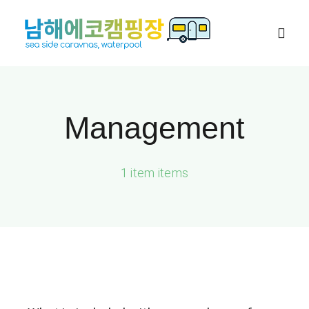
콘
텐
Togg
츠
Navig
로
카라반
건
Management
너
대가족 캠핑장
뛰
기
1 item items
캠핑존
네이버예약
이용안내