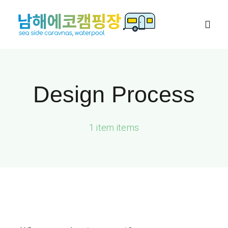
콘
텐
Togg
츠
Navig
로
카라반
건
Design Process
너
대가족 캠핑장
뛰
기
1 item items
캠핑존
네이버예약
이용안내